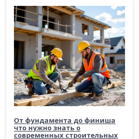
м
о
м
у
От фундамента до финиша
что нужно знать о
современных строительных