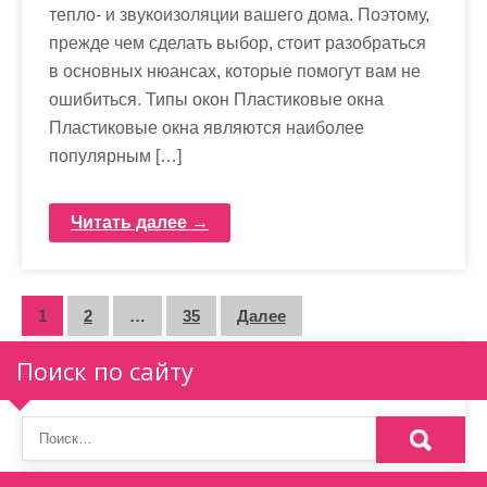
тепло- и звукоизоляции вашего дома. Поэтому,
прежде чем сделать выбор, стоит разобраться
в основных нюансах, которые помогут вам не
ошибиться. Типы окон Пластиковые окна
Пластиковые окна являются наиболее
популярным […]
Читать далее →
П
1
2
…
35
Далее
а
Поиск по сайту
г
и
н