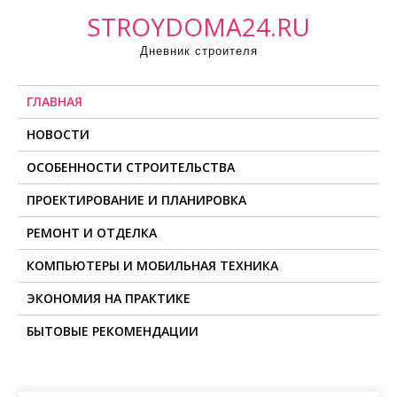
П
STROYDOMA24.RU
р
Дневник строителя
о
м
ГЛАВНАЯ
о
т
НОВОСТИ
а
ОСОБЕННОСТИ СТРОИТЕЛЬСТВА
т
ь
ПРОЕКТИРОВАНИЕ И ПЛАНИРОВКА
к
РЕМОНТ И ОТДЕЛКА
с
о
КОМПЬЮТЕРЫ И МОБИЛЬНАЯ ТЕХНИКА
д
ЭКОНОМИЯ НА ПРАКТИКЕ
е
БЫТОВЫЕ РЕКОМЕНДАЦИИ
р
ж
и