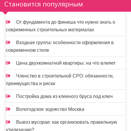
Становится популярным
а
ц
От фундамента до финиша что нужно знать о
и
современных строительных материалах
я
Входная группа: особенности оформления в
з
современном стиле
а
Цена двухкомнатной квартиры: на что влияет
п
Членство в строительной СРО: обязанности,
и
преимущества и риски
с
Постройка дома из клееного бруса под ключ
е
Вологодское зодчество Москва
й
Вывоз мусорае: как организовать правильную
утилизацию?