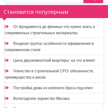
н
Становится популярным
а
ц
От фундамента до финиша что нужно знать о
и
современных строительных материалах
я
Входная группа: особенности оформления в
з
современном стиле
а
Цена двухкомнатной квартиры: на что влияет
п
Членство в строительной СРО: обязанности,
и
преимущества и риски
с
Постройка дома из клееного бруса под ключ
е
Вологодское зодчество Москва
й