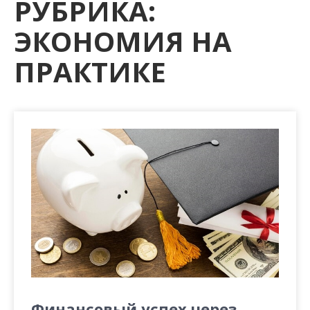
РУБРИКА:
м
о
ЭКОНОМИЯ НА
м
у
ПРАКТИКЕ
Финансовый успех через