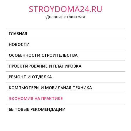
П
STROYDOMA24.RU
р
Дневник строителя
о
м
ГЛАВНАЯ
о
т
НОВОСТИ
а
ОСОБЕННОСТИ СТРОИТЕЛЬСТВА
т
ь
ПРОЕКТИРОВАНИЕ И ПЛАНИРОВКА
к
РЕМОНТ И ОТДЕЛКА
с
о
КОМПЬЮТЕРЫ И МОБИЛЬНАЯ ТЕХНИКА
д
ЭКОНОМИЯ НА ПРАКТИКЕ
е
БЫТОВЫЕ РЕКОМЕНДАЦИИ
р
ж
и