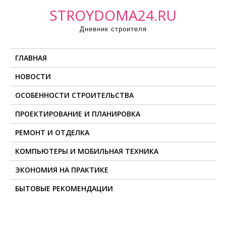
П
STROYDOMA24.RU
р
Дневник строителя
о
м
ГЛАВНАЯ
о
т
НОВОСТИ
а
ОСОБЕННОСТИ СТРОИТЕЛЬСТВА
т
ь
ПРОЕКТИРОВАНИЕ И ПЛАНИРОВКА
к
РЕМОНТ И ОТДЕЛКА
с
о
КОМПЬЮТЕРЫ И МОБИЛЬНАЯ ТЕХНИКА
д
ЭКОНОМИЯ НА ПРАКТИКЕ
е
БЫТОВЫЕ РЕКОМЕНДАЦИИ
р
ж
и