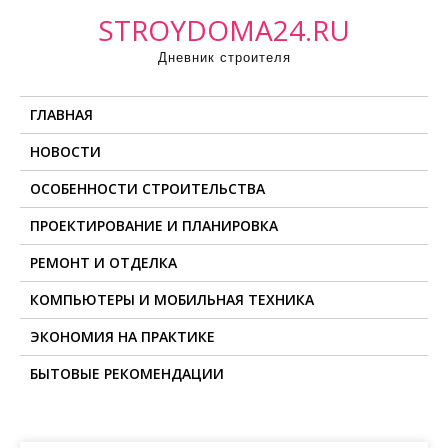
П
STROYDOMA24.RU
р
Дневник строителя
о
м
ГЛАВНАЯ
о
т
НОВОСТИ
а
ОСОБЕННОСТИ СТРОИТЕЛЬСТВА
т
ь
ПРОЕКТИРОВАНИЕ И ПЛАНИРОВКА
к
РЕМОНТ И ОТДЕЛКА
с
о
КОМПЬЮТЕРЫ И МОБИЛЬНАЯ ТЕХНИКА
д
ЭКОНОМИЯ НА ПРАКТИКЕ
е
БЫТОВЫЕ РЕКОМЕНДАЦИИ
р
ж
и