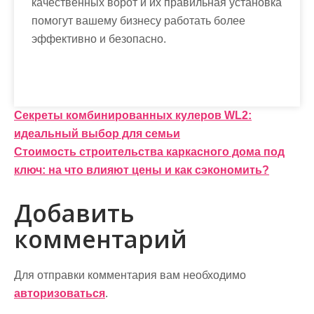
качественных ворот и их правильная установка
помогут вашему бизнесу работать более
эффективно и безопасно.
Н
Секреты комбинированных кулеров WL2:
идеальный выбор для семьи
а
Стоимость строительства каркасного дома под
в
ключ: на что влияют цены и как сэкономить?
и
Добавить
г
комментарий
а
ц
Для отправки комментария вам необходимо
и
авторизоваться
.