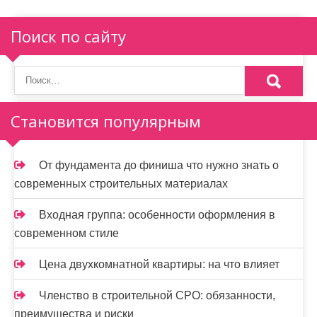
я
п
Поиск по сайту
о
з
а
Становится популярным
п
и
От фундамента до финиша что нужно знать о
современных строительных материалах
с
я
Входная группа: особенности оформления в
современном стиле
м
Цена двухкомнатной квартиры: на что влияет
Членство в строительной СРО: обязанности,
преимущества и риски