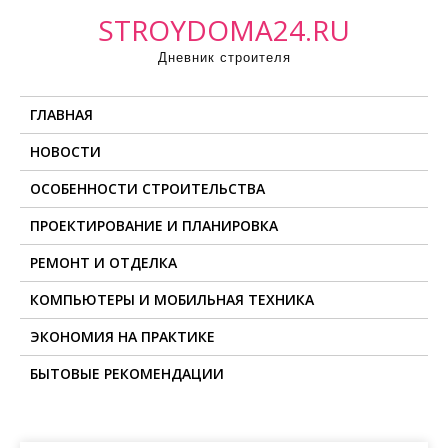
П
STROYDOMA24.RU
р
Дневник строителя
о
м
ГЛАВНАЯ
о
т
НОВОСТИ
а
ОСОБЕННОСТИ СТРОИТЕЛЬСТВА
т
ь
ПРОЕКТИРОВАНИЕ И ПЛАНИРОВКА
к
РЕМОНТ И ОТДЕЛКА
с
о
КОМПЬЮТЕРЫ И МОБИЛЬНАЯ ТЕХНИКА
д
ЭКОНОМИЯ НА ПРАКТИКЕ
е
БЫТОВЫЕ РЕКОМЕНДАЦИИ
р
ж
и