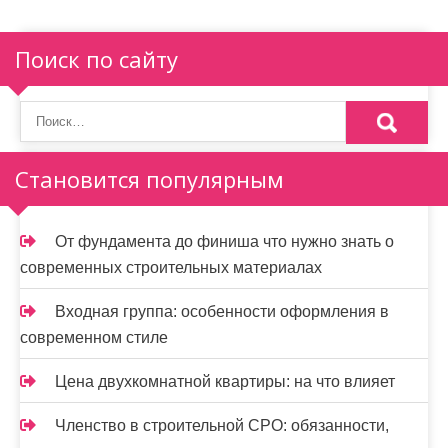
я
п
Поиск по сайту
о
з
а
п
Становится популярным
и
От фундамента до финиша что нужно знать о
с
современных строительных материалах
я
Входная группа: особенности оформления в
м
современном стиле
Цена двухкомнатной квартиры: на что влияет
Членство в строительной СРО: обязанности,