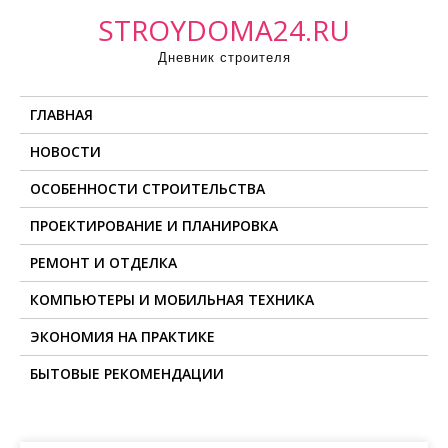
П
STROYDOMA24.RU
р
Дневник строителя
о
м
ГЛАВНАЯ
о
т
НОВОСТИ
а
ОСОБЕННОСТИ СТРОИТЕЛЬСТВА
т
ь
ПРОЕКТИРОВАНИЕ И ПЛАНИРОВКА
к
РЕМОНТ И ОТДЕЛКА
с
о
КОМПЬЮТЕРЫ И МОБИЛЬНАЯ ТЕХНИКА
д
ЭКОНОМИЯ НА ПРАКТИКЕ
е
БЫТОВЫЕ РЕКОМЕНДАЦИИ
р
ж
и