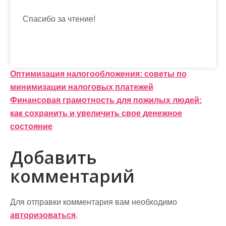
Спасибо за чтение!
Н
Оптимизация налогообложения: советы по
минимизации налоговых платежей
а
Финансовая грамотность для пожилых людей:
в
как сохранить и увеличить свое денежное
и
состояние
г
Добавить
а
комментарий
ц
и
Для отправки комментария вам необходимо
авторизоваться
.