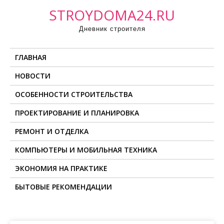
П
STROYDOMA24.RU
р
Дневник строителя
о
м
ГЛАВНАЯ
о
т
НОВОСТИ
а
ОСОБЕННОСТИ СТРОИТЕЛЬСТВА
т
ь
ПРОЕКТИРОВАНИЕ И ПЛАНИРОВКА
к
РЕМОНТ И ОТДЕЛКА
с
о
КОМПЬЮТЕРЫ И МОБИЛЬНАЯ ТЕХНИКА
д
ЭКОНОМИЯ НА ПРАКТИКЕ
е
БЫТОВЫЕ РЕКОМЕНДАЦИИ
р
ж
и